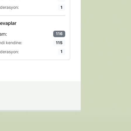
derasyon:
1
evaplar
am:
116
ndi kendine:
115
derasyon:
1