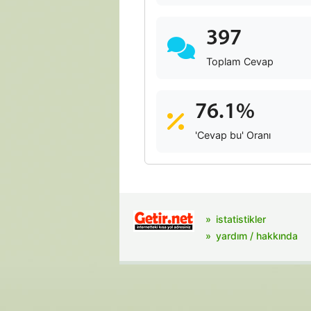
397
Toplam Cevap
76.1%
'Cevap bu' Oranı
istatistikler
yardım / hakkında