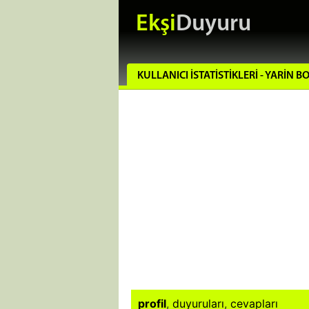
Ekşi
Duyuru
KULLANICI İSTATISTIKLERI - YARIN 
profil
,
duyuruları
,
cevapları