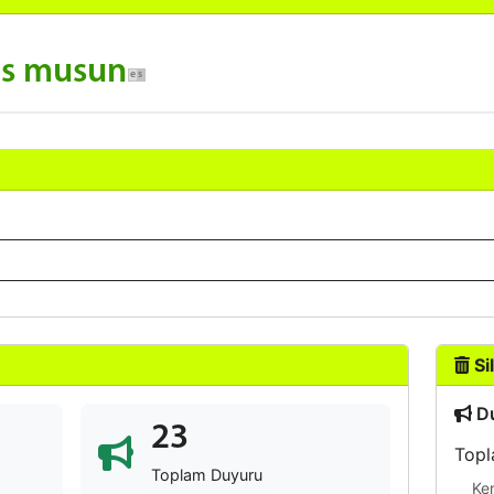
os musun
Sil
Du
23
Topl
Toplam Duyuru
Ke