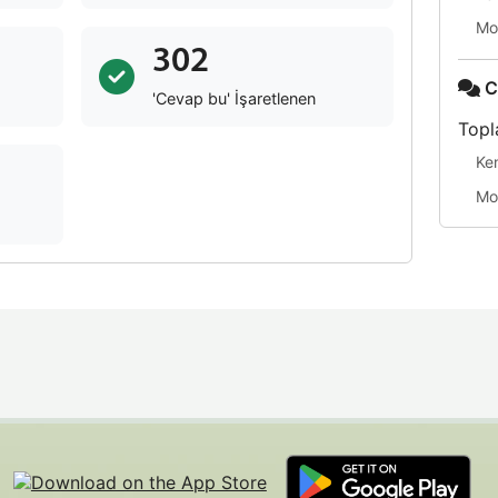
Mo
302
C
'Cevap bu' İşaretlenen
Topl
Ke
Mo