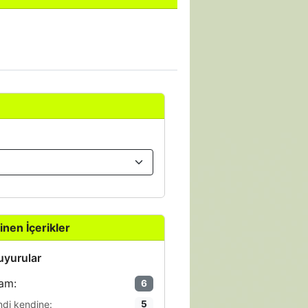
inen İçerikler
yurular
am:
6
ndi kendine:
5