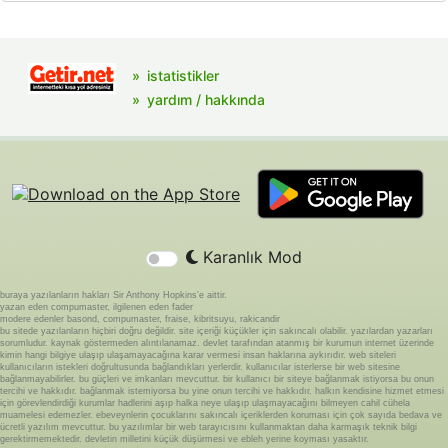
istatistikler
yardım / hakkında
Karanlık Mod
buraya yazılanların hakları Sir Anthony Hopkins'e aittir.
yazan eden compumaster, ilgilenen eden fader
modere edenler basond, compumaster, fraise, kibritsuyu, rakicandir
bu sitede yazılanların hiçbiri doğru değildir. site içeriği küçükler için sakıncalı olabilir. yazılardan yazarları
sorumludur. kaynak göstermeden alıntılanamaz. devlet tarafından atanmış bir kurumun internet üzerinde
kimin hangi bilgiye ulaşıp ulaşamayacağına karar vermesi insan haklarına aykırıdır. web siteleri
kullanıcıların istekleri doğrultusunda bağlandıkları yerlerdir. kullanıcılar isterlerse bir web sitesine
bağlanmayabilirler. bu güçleri ve imkanları mevcuttur. bir kullanıcı bir siteye bağlanmak istiyorsa bu onun
tercihi ve hakkıdır. bağlanmak istemiyorsa bu yine onun tercihi ve hakkıdır. halkın kendisine hizmet etmesi
için görevlendirdiği kurumlar hadlerini aşıp halka neye ulaşıp ulaşmayacağını bilmeyen cahil cühela
muamelesi edemezler. ebeveynlerin çocuklarını sakıncalı içeriklerden koruması için çok sayıda bedava ve
ücretli yazılım mevcuttur. bu yazılımlar bir web tarayıcısını kullanmaktan daha karmaşık teknik bilgi
gerektirmemektedir. devletin milletini küçük düşürmesi ve ebleh yerine koyması yasaktır.