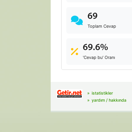
69
Toplam Cevap
69.6%
'Cevap bu' Oranı
istatistikler
yardım / hakkında