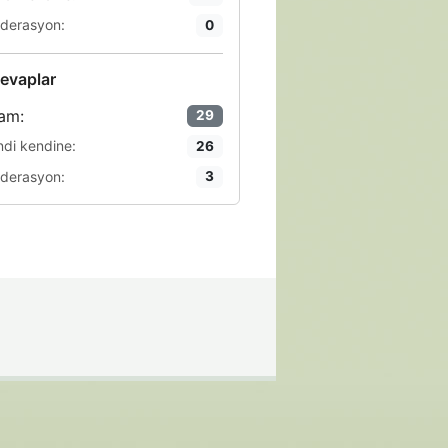
derasyon:
0
evaplar
am:
29
ndi kendine:
26
derasyon:
3