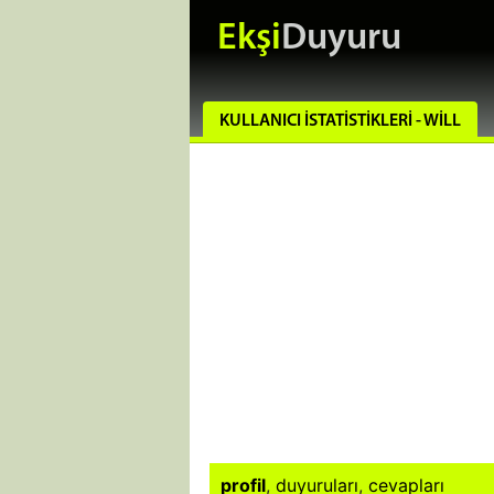
Ekşi
Duyuru
KULLANICI İSTATISTIKLERI - WILL
profil
,
duyuruları
,
cevapları