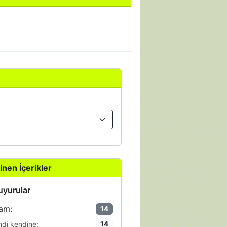
inen İçerikler
yurular
am:
14
ndi kendine:
14