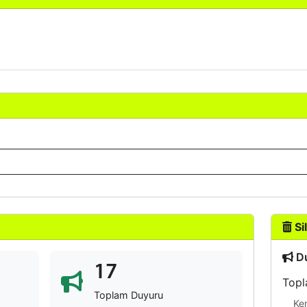
Sil
Du
17
Topl
Toplam Duyuru
Ke