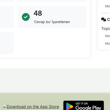
Mo
48
C
'Cevap bu' İşaretlenen
Topl
Ke
Mo