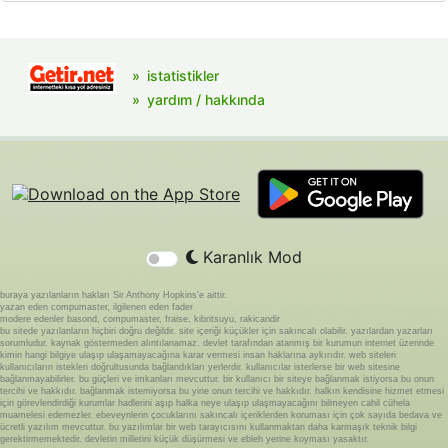
istatistikler
yardım / hakkında
Karanlık Mod
buraya yazılanların hakları Sir Anthony Hopkins'e aittir.
yazan eden compumaster, ilgilenen eden fader
modere edenler basond, compumaster, fraise, kibritsuyu, rakicandir
bu sitede yazılanların hiçbiri doğru değildir. site içeriği küçükler için sakıncalı olabilir. yazılardan yazarları
sorumludur. kaynak göstermeden alıntılanamaz. devlet tarafından atanmış bir kurumun internet üzerinde
kimin hangi bilgiye ulaşıp ulaşamayacağına karar vermesi insan haklarına aykırıdır. web siteleri
kullanıcıların istekleri doğrultusunda bağlandıkları yerlerdir. kullanıcılar isterlerse bir web sitesine
bağlanmayabilirler. bu güçleri ve imkanları mevcuttur. bir kullanıcı bir siteye bağlanmak istiyorsa bu onun
tercihi ve hakkıdır. bağlanmak istemiyorsa bu yine onun tercihi ve hakkıdır. halkın kendisine hizmet etmesi
için görevlendirdiği kurumlar hadlerini aşıp halka neye ulaşıp ulaşmayacağını bilmeyen cahil cühela
muamelesi edemezler. ebeveynlerin çocuklarını sakıncalı içeriklerden koruması için çok sayıda bedava ve
ücretli yazılım mevcuttur. bu yazılımlar bir web tarayıcısını kullanmaktan daha karmaşık teknik bilgi
gerektirmemektedir. devletin milletini küçük düşürmesi ve ebleh yerine koyması yasaktır.