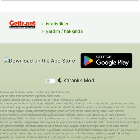
istatistikler
yardım / hakkında
Karanlık Mod
buraya yazılanların hakları Sir Anthony Hopkins'e aittir.
yazan eden compumaster, ilgilenen eden fader
modere edenler basond, compumaster, fraise, kibritsuyu, rakicandir
bu sitede yazılanların hiçbiri doğru değildir. site içeriği küçükler için sakıncalı olabilir. yazılardan yazarları
sorumludur. kaynak göstermeden alıntılanamaz. devlet tarafından atanmış bir kurumun internet üzerinde
kimin hangi bilgiye ulaşıp ulaşamayacağına karar vermesi insan haklarına aykırıdır. web siteleri
kullanıcıların istekleri doğrultusunda bağlandıkları yerlerdir. kullanıcılar isterlerse bir web sitesine
bağlanmayabilirler. bu güçleri ve imkanları mevcuttur. bir kullanıcı bir siteye bağlanmak istiyorsa bu onun
tercihi ve hakkıdır. bağlanmak istemiyorsa bu yine onun tercihi ve hakkıdır. halkın kendisine hizmet etmesi
için görevlendirdiği kurumlar hadlerini aşıp halka neye ulaşıp ulaşmayacağını bilmeyen cahil cühela
muamelesi edemezler. ebeveynlerin çocuklarını sakıncalı içeriklerden koruması için çok sayıda bedava ve
ücretli yazılım mevcuttur. bu yazılımlar bir web tarayıcısını kullanmaktan daha karmaşık teknik bilgi
gerektirmemektedir. devletin milletini küçük düşürmesi ve ebleh yerine koyması yasaktır.