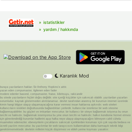
istatistikler
yardım / hakkında
Karanlık Mod
buraya yazılanların hakları Sir Anthony Hopkins'e aittir.
yazan eden compumaster, ilgilenen eden fader
modere edenler basond, compumaster, fraise, kibritsuyu, rakicandir
bu sitede yazılanların hiçbiri doğru değildir. site içeriği küçükler için sakıncalı olabilir. yazılardan yazarları
sorumludur. kaynak göstermeden alıntılanamaz. devlet tarafından atanmış bir kurumun internet üzerinde
kimin hangi bilgiye ulaşıp ulaşamayacağına karar vermesi insan haklarına aykırıdır. web siteleri
kullanıcıların istekleri doğrultusunda bağlandıkları yerlerdir. kullanıcılar isterlerse bir web sitesine
bağlanmayabilirler. bu güçleri ve imkanları mevcuttur. bir kullanıcı bir siteye bağlanmak istiyorsa bu onun
tercihi ve hakkıdır. bağlanmak istemiyorsa bu yine onun tercihi ve hakkıdır. halkın kendisine hizmet etmesi
için görevlendirdiği kurumlar hadlerini aşıp halka neye ulaşıp ulaşmayacağını bilmeyen cahil cühela
muamelesi edemezler. ebeveynlerin çocuklarını sakıncalı içeriklerden koruması için çok sayıda bedava ve
ücretli yazılım mevcuttur. bu yazılımlar bir web tarayıcısını kullanmaktan daha karmaşık teknik bilgi
gerektirmemektedir. devletin milletini küçük düşürmesi ve ebleh yerine koyması yasaktır.