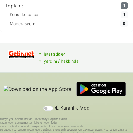
Toplam:
1
Kendi kendine:
1
Moderasyon:
0
istatistikler
yardım / hakkında
Karanlık Mod
buraya yazılanların hakları Sir Anthony Hopkins'e aittir.
yazan eden compumaster, ilgilenen eden fader
modere edenler basond, compumaster, fraise, kibritsuyu, rakicandir
bu sitede yazılanların hiçbiri doğru değildir. site içeriği küçükler için sakıncalı olabilir. yazılardan yazarları