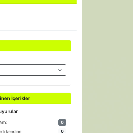
inen İçerikler
yurular
am:
0
ndi kendine:
0