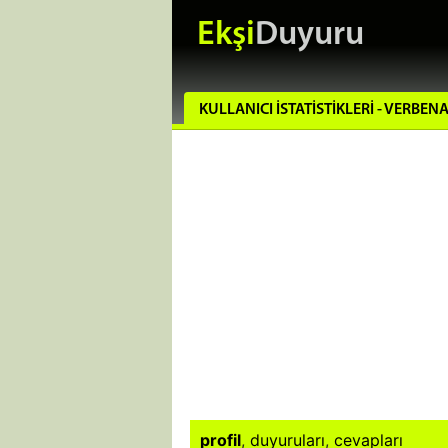
Ekşi
Duyuru
KULLANICI İSTATISTIKLERI - VERBEN
profil
,
duyuruları
,
cevapları