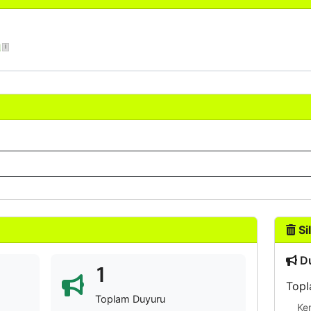
a
Sil
Du
1
Topl
Toplam Duyuru
Ke