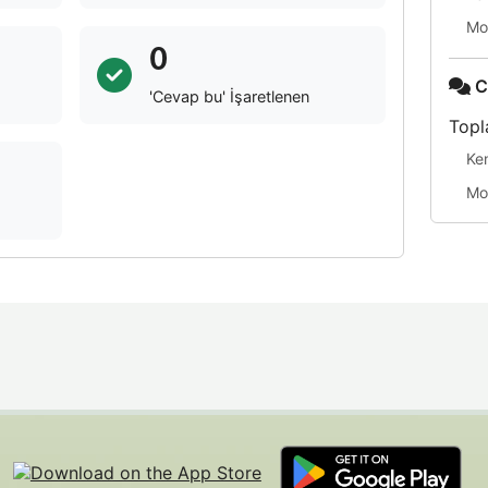
Mo
0
C
'Cevap bu' İşaretlenen
Topl
Ke
Mo