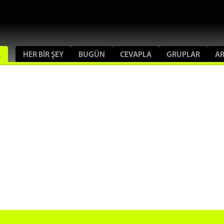
A
HER BIR ŞEY
BUGÜN
CEVAPLA
GRUPLAR
A