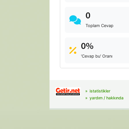
0
Toplam Cevap
0%
'Cevap bu' Oranı
istatistikler
yardım / hakkında