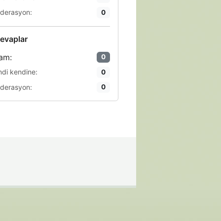
derasyon:
0
evaplar
am:
0
ndi kendine:
0
derasyon:
0