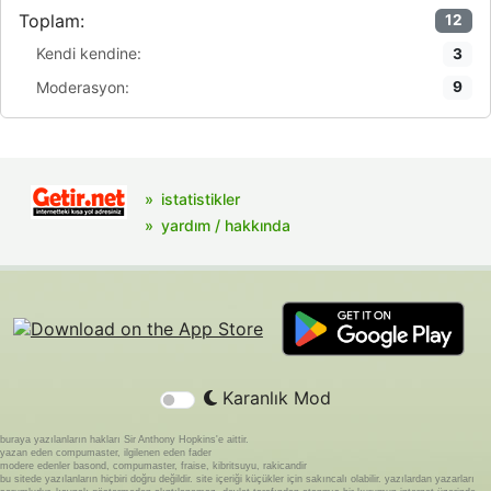
Toplam:
12
Kendi kendine:
3
Moderasyon:
9
istatistikler
yardım / hakkında
Karanlık Mod
buraya yazılanların hakları Sir Anthony Hopkins'e aittir.
yazan eden compumaster, ilgilenen eden fader
modere edenler basond, compumaster, fraise, kibritsuyu, rakicandir
bu sitede yazılanların hiçbiri doğru değildir. site içeriği küçükler için sakıncalı olabilir. yazılardan yazarları