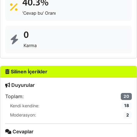
40.3%
'Cevap bu' Oranı
0
Karma
Silinen İçerikler
Duyurular
Toplam:
20
Kendi kendine:
18
Moderasyon:
2
Cevaplar