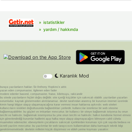
istatistikler
yardım / hakkında
Karanlık Mod
buraya yazılanların hakları Sir Anthony Hopkins'e aittir.
yazan eden compumaster, ilgilenen eden fader
modere edenler basond, compumaster, fraise, kibritsuyu, rakicandir
bu sitede yazılanların hiçbiri doğru değildir. site içeriği küçükler için sakıncalı olabilir. yazılardan yazarları
sorumludur. kaynak göstermeden alıntılanamaz. devlet tarafından atanmış bir kurumun internet üzerinde
kimin hangi bilgiye ulaşıp ulaşamayacağına karar vermesi insan haklarına aykırıdır. web siteleri
kullanıcıların istekleri doğrultusunda bağlandıkları yerlerdir. kullanıcılar isterlerse bir web sitesine
bağlanmayabilirler. bu güçleri ve imkanları mevcuttur. bir kullanıcı bir siteye bağlanmak istiyorsa bu onun
tercihi ve hakkıdır. bağlanmak istemiyorsa bu yine onun tercihi ve hakkıdır. halkın kendisine hizmet etmesi
için görevlendirdiği kurumlar hadlerini aşıp halka neye ulaşıp ulaşmayacağını bilmeyen cahil cühela
muamelesi edemezler. ebeveynlerin çocuklarını sakıncalı içeriklerden koruması için çok sayıda bedava ve
ücretli yazılım mevcuttur. bu yazılımlar bir web tarayıcısını kullanmaktan daha karmaşık teknik bilgi
gerektirmemektedir. devletin milletini küçük düşürmesi ve ebleh yerine koyması yasaktır.