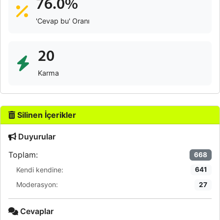
76.0%
'Cevap bu' Oranı
20
Karma
Silinen İçerikler
Duyurular
Toplam:
668
Kendi kendine:
641
Moderasyon:
27
Cevaplar