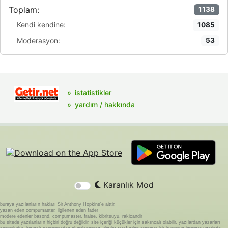
Toplam:
1138
Kendi kendine:
1085
Moderasyon:
53
istatistikler
yardım / hakkında
Karanlık Mod
buraya yazılanların hakları Sir Anthony Hopkins'e aittir.
yazan eden compumaster, ilgilenen eden fader
modere edenler basond, compumaster, fraise, kibritsuyu, rakicandir
bu sitede yazılanların hiçbiri doğru değildir. site içeriği küçükler için sakıncalı olabilir. yazılardan yazarları