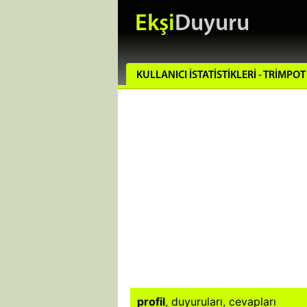
Ekşi
Duyuru
KULLANICI İSTATISTIKLERI - TRIMPOT
profil
,
duyuruları
,
cevapları