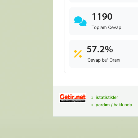
1190
Toplam Cevap
57.2%
'Cevap bu' Oranı
istatistikler
yardım / hakkında