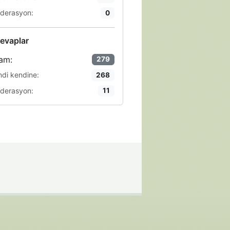
derasyon:
0
evaplar
am:
279
ndi kendine:
268
derasyon:
11