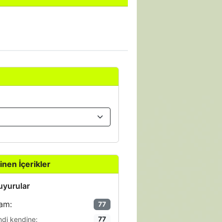
inen İçerikler
yurular
am:
77
ndi kendine:
77