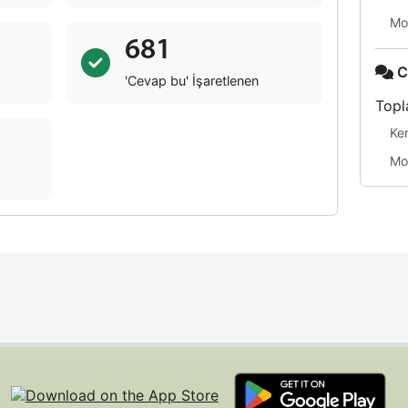
Mo
681
C
'Cevap bu' İşaretlenen
Topl
Ke
Mo