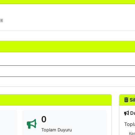
Sil
Du
0
Topl
Toplam Duyuru
Ke