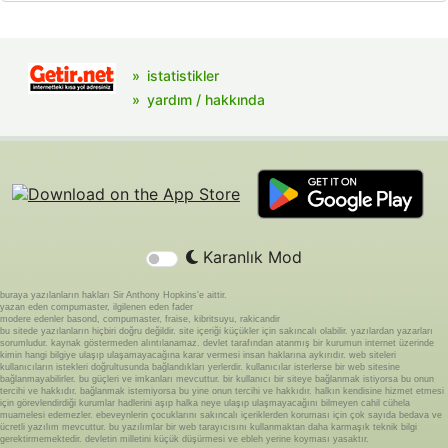
istatistikler
yardım / hakkında
Karanlık Mod
buraya yazılanların hakları Sir Anthony Hopkins'e aittir.
yazan eden compumaster, ilgilenen eden fader
modere edenler basond, compumaster, fraise, kibritsuyu, rakicandir
bu sitede yazılanların hiçbiri doğru değildir. site içeriği küçükler için sakıncalı olabilir. yazılardan yazarları
sorumludur. kaynak göstermeden alıntılanamaz. devlet tarafından atanmış bir kurumun internet üzerinde
kimin hangi bilgiye ulaşıp ulaşamayacağına karar vermesi insan haklarına aykırıdır. web siteleri
kullanıcıların istekleri doğrultusunda bağlandıkları yerlerdir. kullanıcılar isterlerse bir web sitesine
bağlanmayabilirler. bu güçleri ve imkanları mevcuttur. bir kullanıcı bir siteye bağlanmak istiyorsa bu onun
tercihi ve hakkıdır. bağlanmak istemiyorsa bu yine onun tercihi ve hakkıdır. halkın kendisine hizmet etmesi
için görevlendirdiği kurumlar hadlerini aşıp halka neye ulaşıp ulaşmayacağını bilmeyen cahil cühela
muamelesi edemezler. ebeveynlerin çocuklarını sakıncalı içeriklerden koruması için çok sayıda bedava ve
ücretli yazılım mevcuttur. bu yazılımlar bir web tarayıcısını kullanmaktan daha karmaşık teknik bilgi
gerektirmemektedir. devletin milletini küçük düşürmesi ve ebleh yerine koyması yasaktır.