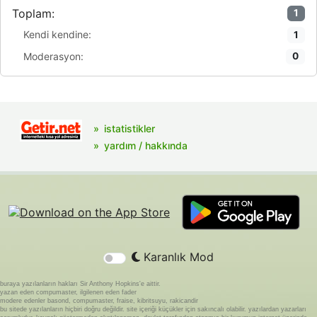
Toplam:
1
Kendi kendine:
1
Moderasyon:
0
istatistikler
yardım / hakkında
Karanlık Mod
buraya yazılanların hakları Sir Anthony Hopkins'e aittir.
yazan eden compumaster, ilgilenen eden fader
modere edenler basond, compumaster, fraise, kibritsuyu, rakicandir
bu sitede yazılanların hiçbiri doğru değildir. site içeriği küçükler için sakıncalı olabilir. yazılardan yazarları