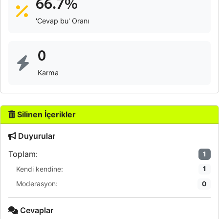
66.7%
'Cevap bu' Oranı
0
Karma
Silinen İçerikler
Duyurular
Toplam:
1
Kendi kendine:
1
Moderasyon:
0
Cevaplar