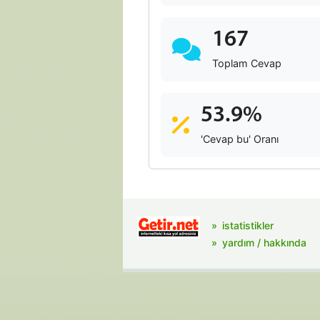
167
Toplam Cevap
53.9%
'Cevap bu' Oranı
istatistikler
yardım / hakkında