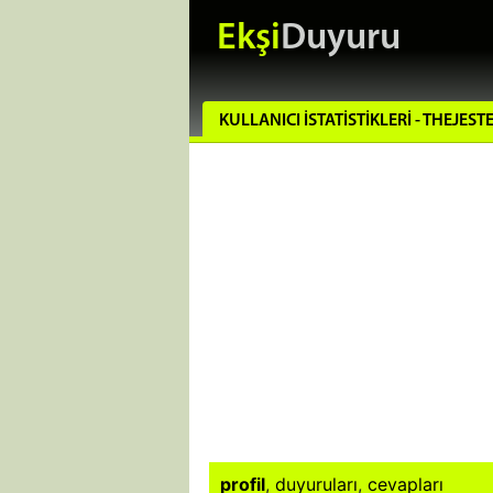
Ekşi
Duyuru
KULLANICI İSTATISTIKLERI - THEJEST
profil
,
duyuruları
,
cevapları