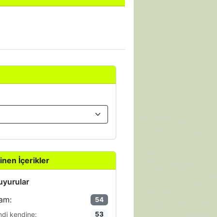
inen İçerikler
yurular
am:
54
ndi kendine:
53