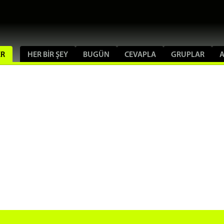
ER
HER BIR ŞEY
BUGÜN
CEVAPLA
GRUPLAR