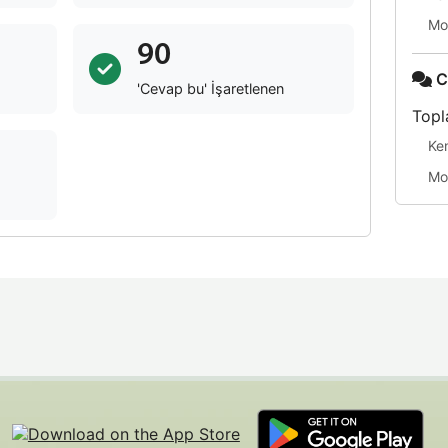
Mo
90
C
'Cevap bu' İşaretlenen
Topl
Ke
Mo