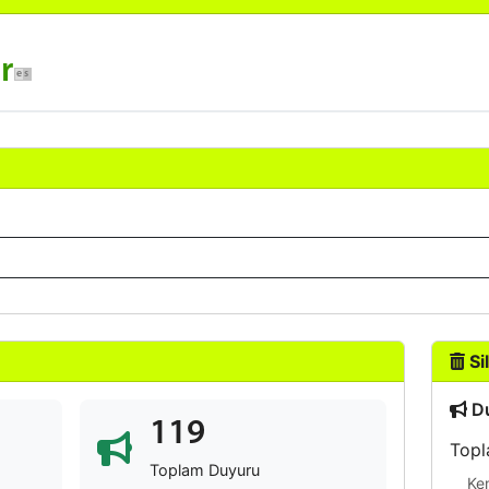
r
Sil
Du
119
Topl
Toplam Duyuru
Ke