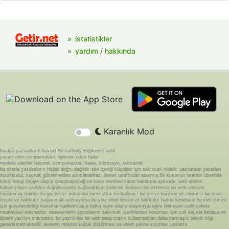
istatistikler
yardım / hakkında
Karanlık Mod
buraya yazılanların hakları Sir Anthony Hopkins'e aittir.
yazan eden compumaster, ilgilenen eden fader
modere edenler basond, compumaster, fraise, kibritsuyu, rakicandir
bu sitede yazılanların hiçbiri doğru değildir. site içeriği küçükler için sakıncalı olabilir. yazılardan yazarları
sorumludur. kaynak göstermeden alıntılanamaz. devlet tarafından atanmış bir kurumun internet üzerinde
kimin hangi bilgiye ulaşıp ulaşamayacağına karar vermesi insan haklarına aykırıdır. web siteleri
kullanıcıların istekleri doğrultusunda bağlandıkları yerlerdir. kullanıcılar isterlerse bir web sitesine
bağlanmayabilirler. bu güçleri ve imkanları mevcuttur. bir kullanıcı bir siteye bağlanmak istiyorsa bu onun
tercihi ve hakkıdır. bağlanmak istemiyorsa bu yine onun tercihi ve hakkıdır. halkın kendisine hizmet etmesi
için görevlendirdiği kurumlar hadlerini aşıp halka neye ulaşıp ulaşmayacağını bilmeyen cahil cühela
muamelesi edemezler. ebeveynlerin çocuklarını sakıncalı içeriklerden koruması için çok sayıda bedava ve
ücretli yazılım mevcuttur. bu yazılımlar bir web tarayıcısını kullanmaktan daha karmaşık teknik bilgi
gerektirmemektedir. devletin milletini küçük düşürmesi ve ebleh yerine koyması yasaktır.