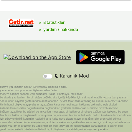
istatistikler
yardım / hakkında
Karanlık Mod
buraya yazılanların hakları Sir Anthony Hopkins'e aittir.
yazan eden compumaster, ilgilenen eden fader
modere edenler basond, compumaster, fraise, kibritsuyu, rakicandir
bu sitede yazılanların hiçbiri doğru değildir. site içeriği küçükler için sakıncalı olabilir. yazılardan yazarları
sorumludur. kaynak göstermeden alıntılanamaz. devlet tarafından atanmış bir kurumun internet üzerinde
kimin hangi bilgiye ulaşıp ulaşamayacağına karar vermesi insan haklarına aykırıdır. web siteleri
kullanıcıların istekleri doğrultusunda bağlandıkları yerlerdir. kullanıcılar isterlerse bir web sitesine
bağlanmayabilirler. bu güçleri ve imkanları mevcuttur. bir kullanıcı bir siteye bağlanmak istiyorsa bu onun
tercihi ve hakkıdır. bağlanmak istemiyorsa bu yine onun tercihi ve hakkıdır. halkın kendisine hizmet etmesi
için görevlendirdiği kurumlar hadlerini aşıp halka neye ulaşıp ulaşmayacağını bilmeyen cahil cühela
muamelesi edemezler. ebeveynlerin çocuklarını sakıncalı içeriklerden koruması için çok sayıda bedava ve
ücretli yazılım mevcuttur. bu yazılımlar bir web tarayıcısını kullanmaktan daha karmaşık teknik bilgi
gerektirmemektedir. devletin milletini küçük düşürmesi ve ebleh yerine koyması yasaktır.