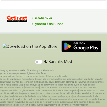
istatistikler
yardım / hakkında
Karanlık Mod
buraya yazılanların hakları Sir Anthony Hopkins'e aittir.
yazan eden compumaster, ilgilenen eden fader
modere edenler basond, compumaster, fraise, kibritsuyu, rakicandir
bu sitede yazılanların hiçbiri doğru değildir. site içeriği küçükler için sakıncalı olabilir. yazılardan yazarları
sorumludur. kaynak göstermeden alıntılanamaz. devlet tarafından atanmış bir kurumun internet üzerinde
kimin hangi bilgiye ulaşıp ulaşamayacağına karar vermesi insan haklarına aykırıdır. web siteleri
kullanıcıların istekleri doğrultusunda bağlandıkları yerlerdir. kullanıcılar isterlerse bir web sitesine
bağlanmayabilirler. bu güçleri ve imkanları mevcuttur. bir kullanıcı bir siteye bağlanmak istiyorsa bu onun
tercihi ve hakkıdır. bağlanmak istemiyorsa bu yine onun tercihi ve hakkıdır. halkın kendisine hizmet etmesi
için görevlendirdiği kurumlar hadlerini aşıp halka neye ulaşıp ulaşmayacağını bilmeyen cahil cühela
muamelesi edemezler. ebeveynlerin çocuklarını sakıncalı içeriklerden koruması için çok sayıda bedava ve
ücretli yazılım mevcuttur. bu yazılımlar bir web tarayıcısını kullanmaktan daha karmaşık teknik bilgi
gerektirmemektedir. devletin milletini küçük düşürmesi ve ebleh yerine koyması yasaktır.