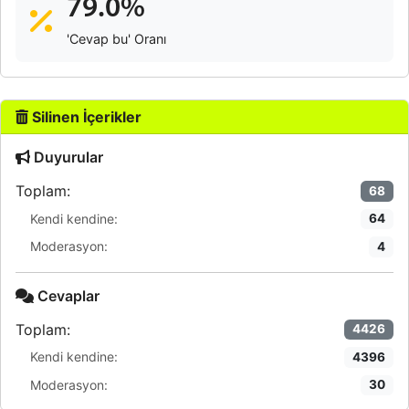
79.0%
'Cevap bu' Oranı
Silinen İçerikler
Duyurular
Toplam:
68
Kendi kendine:
64
Moderasyon:
4
Cevaplar
Toplam:
4426
Kendi kendine:
4396
Moderasyon:
30