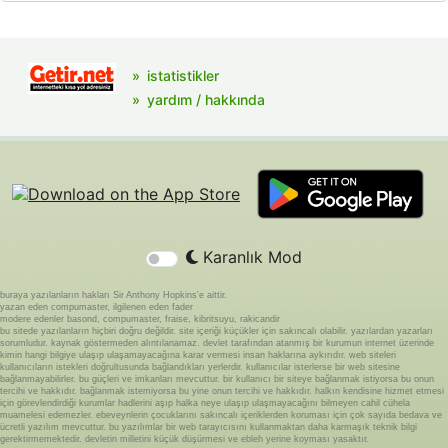
istatistikler
yardım / hakkında
Karanlık Mod
buraya yazılanların hakları Sir Anthony Hopkins'e aittir.
yazan eden compumaster, ilgilenen eden fader
modere edenler basond, compumaster, fraise, kibritsuyu, rakicandir
bu sitede yazılanların hiçbiri doğru değildir. site içeriği küçükler için sakıncalı olabilir. yazılardan yazarları
sorumludur. kaynak göstermeden alıntılanamaz. devlet tarafından atanmış bir kurumun internet üzerinde
kimin hangi bilgiye ulaşıp ulaşamayacağına karar vermesi insan haklarına aykırıdır. web siteleri
kullanıcıların istekleri doğrultusunda bağlandıkları yerlerdir. kullanıcılar isterlerse bir web sitesine
bağlanmayabilirler. bu güçleri ve imkanları mevcuttur. bir kullanıcı bir siteye bağlanmak istiyorsa bu onun
tercihi ve hakkıdır. bağlanmak istemiyorsa bu yine onun tercihi ve hakkıdır. halkın kendisine hizmet etmesi
için görevlendirdiği kurumlar hadlerini aşıp halka neye ulaşıp ulaşmayacağını bilmeyen cahil cühela
muamelesi edemezler. ebeveynlerin çocuklarını sakıncalı içeriklerden koruması için çok sayıda bedava ve
ücretli yazılım mevcuttur. bu yazılımlar bir web tarayıcısını kullanmaktan daha karmaşık teknik bilgi
gerektirmemektedir. devletin milletini küçük düşürmesi ve ebleh yerine koyması yasaktır.