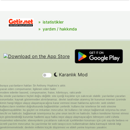
istatistikler
yardım / hakkında
Karanlık Mod
buraya yazılanların hakları Sir Anthony Hopkins'e aittir.
yazan eden compumaster, ilgilenen eden fader
modere edenler basond, compumaster, fraise, kibritsuyu, rakicandir
bu sitede yazılanların hiçbiri doğru değildir. site içeriği küçükler için sakıncalı olabilir. yazılardan yazarları
sorumludur. kaynak göstermeden alıntılanamaz. devlet tarafından atanmış bir kurumun internet üzerinde
kimin hangi bilgiye ulaşıp ulaşamayacağına karar vermesi insan haklarına aykırıdır. web siteleri
kullanıcıların istekleri doğrultusunda bağlandıkları yerlerdir. kullanıcılar isterlerse bir web sitesine
bağlanmayabilirler. bu güçleri ve imkanları mevcuttur. bir kullanıcı bir siteye bağlanmak istiyorsa bu onun
tercihi ve hakkıdır. bağlanmak istemiyorsa bu yine onun tercihi ve hakkıdır. halkın kendisine hizmet etmesi
için görevlendirdiği kurumlar hadlerini aşıp halka neye ulaşıp ulaşmayacağını bilmeyen cahil cühela
muamelesi edemezler. ebeveynlerin çocuklarını sakıncalı içeriklerden koruması için çok sayıda bedava ve
ücretli yazılım mevcuttur. bu yazılımlar bir web tarayıcısını kullanmaktan daha karmaşık teknik bilgi
gerektirmemektedir. devletin milletini küçük düşürmesi ve ebleh yerine koyması yasaktır.