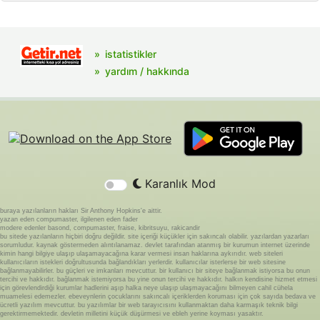
istatistikler
yardım / hakkında
Karanlık Mod
buraya yazılanların hakları Sir Anthony Hopkins'e aittir.
yazan eden compumaster, ilgilenen eden fader
modere edenler basond, compumaster, fraise, kibritsuyu, rakicandir
bu sitede yazılanların hiçbiri doğru değildir. site içeriği küçükler için sakıncalı olabilir. yazılardan yazarları
sorumludur. kaynak göstermeden alıntılanamaz. devlet tarafından atanmış bir kurumun internet üzerinde
kimin hangi bilgiye ulaşıp ulaşamayacağına karar vermesi insan haklarına aykırıdır. web siteleri
kullanıcıların istekleri doğrultusunda bağlandıkları yerlerdir. kullanıcılar isterlerse bir web sitesine
bağlanmayabilirler. bu güçleri ve imkanları mevcuttur. bir kullanıcı bir siteye bağlanmak istiyorsa bu onun
tercihi ve hakkıdır. bağlanmak istemiyorsa bu yine onun tercihi ve hakkıdır. halkın kendisine hizmet etmesi
için görevlendirdiği kurumlar hadlerini aşıp halka neye ulaşıp ulaşmayacağını bilmeyen cahil cühela
muamelesi edemezler. ebeveynlerin çocuklarını sakıncalı içeriklerden koruması için çok sayıda bedava ve
ücretli yazılım mevcuttur. bu yazılımlar bir web tarayıcısını kullanmaktan daha karmaşık teknik bilgi
gerektirmemektedir. devletin milletini küçük düşürmesi ve ebleh yerine koyması yasaktır.