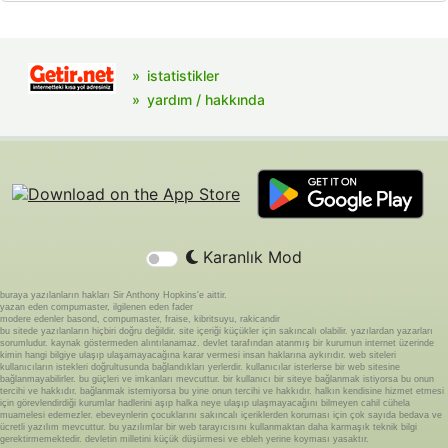
istatistikler
yardım / hakkında
Karanlık Mod
buraya yazılanların hakları Sir Anthony Hopkins'e aittir.
yazan eden compumaster, ilgilenen eden fader
modere edenler basond, compumaster, fraise, kibritsuyu, rakicandir
bu sitede yazılanların hiçbiri doğru değildir. site içeriği küçükler için sakıncalı olabilir. yazılardan yazarları
sorumludur. kaynak göstermeden alıntılanamaz. devlet tarafından atanmış bir kurumun internet üzerinde
kimin hangi bilgiye ulaşıp ulaşamayacağına karar vermesi insan haklarına aykırıdır. web siteleri
kullanıcıların istekleri doğrultusunda bağlandıkları yerlerdir. kullanıcılar isterlerse bir web sitesine
bağlanmayabilirler. bu güçleri ve imkanları mevcuttur. bir kullanıcı bir siteye bağlanmak istiyorsa bu onun
tercihi ve hakkıdır. bağlanmak istemiyorsa bu yine onun tercihi ve hakkıdır. halkın kendisine hizmet etmesi
için görevlendirdiği kurumlar hadlerini aşıp halka neye ulaşıp ulaşmayacağını bilmeyen cahil cühela
muamelesi edemezler. ebeveynlerin çocuklarını sakıncalı içeriklerden koruması için çok sayıda bedava ve
ücretli yazılım mevcuttur. bu yazılımlar bir web tarayıcısını kullanmaktan daha karmaşık teknik bilgi
gerektirmemektedir. devletin milletini küçük düşürmesi ve ebleh yerine koyması yasaktır.