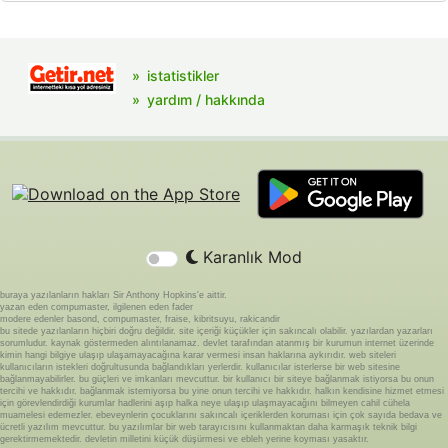
istatistikler
yardım / hakkında
Karanlık Mod
buraya yazılanların hakları Sir Anthony Hopkins'e aittir.
yazan eden compumaster, ilgilenen eden fader
modere edenler basond, compumaster, fraise, kibritsuyu, rakicandir
bu sitede yazılanların hiçbiri doğru değildir. site içeriği küçükler için sakıncalı olabilir. yazılardan yazarları
sorumludur. kaynak göstermeden alıntılanamaz. devlet tarafından atanmış bir kurumun internet üzerinde
kimin hangi bilgiye ulaşıp ulaşamayacağına karar vermesi insan haklarına aykırıdır. web siteleri
kullanıcıların istekleri doğrultusunda bağlandıkları yerlerdir. kullanıcılar isterlerse bir web sitesine
bağlanmayabilirler. bu güçleri ve imkanları mevcuttur. bir kullanıcı bir siteye bağlanmak istiyorsa bu onun
tercihi ve hakkıdır. bağlanmak istemiyorsa bu yine onun tercihi ve hakkıdır. halkın kendisine hizmet etmesi
için görevlendirdiği kurumlar hadlerini aşıp halka neye ulaşıp ulaşmayacağını bilmeyen cahil cühela
muamelesi edemezler. ebeveynlerin çocuklarını sakıncalı içeriklerden koruması için çok sayıda bedava ve
ücretli yazılım mevcuttur. bu yazılımlar bir web tarayıcısını kullanmaktan daha karmaşık teknik bilgi
gerektirmemektedir. devletin milletini küçük düşürmesi ve ebleh yerine koyması yasaktır.