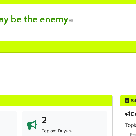
ay be the enemy
Sil
Du
2
Topl
Toplam Duyuru
Ke