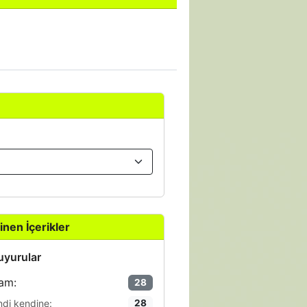
inen İçerikler
yurular
am:
28
ndi kendine:
28