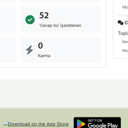
Mo
52
C
'Cevap bu' İşaretlenen
Topl
Ke
0
Mo
Karma