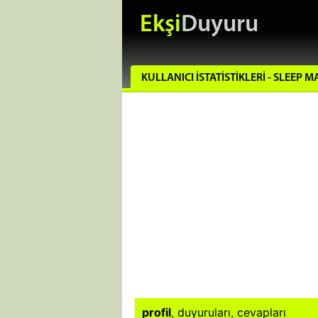
Ekşi
Duyuru
KULLANICI İSTATISTIKLERI - SLEEP 
profil
,
duyuruları
,
cevapları