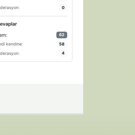
derasyon:
0
evaplar
am:
62
ndi kendine:
58
derasyon:
4