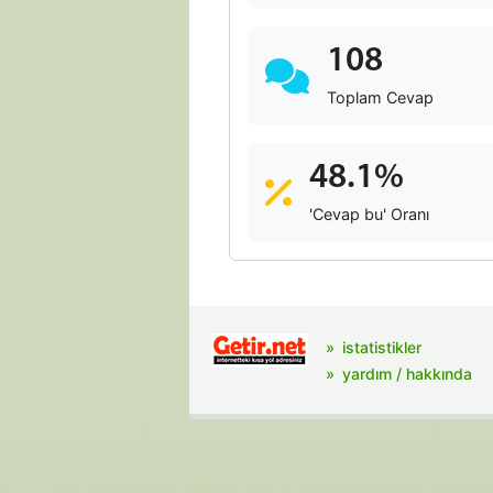
108
Toplam Cevap
48.1%
'Cevap bu' Oranı
istatistikler
yardım / hakkında