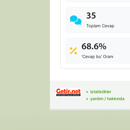
35
Toplam Cevap
68.6%
'Cevap bu' Oranı
istatistikler
yardım / hakkında