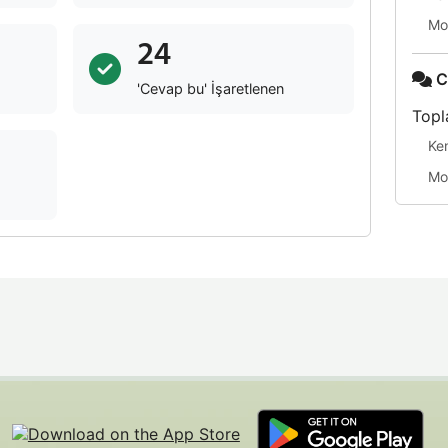
Mo
24
C
'Cevap bu' İşaretlenen
Topl
Ke
Mo