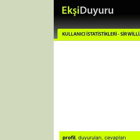
Ekşi
Duyuru
KULLANICI İSTATISTIKLERI - SIR WIL
profil
,
duyuruları
,
cevapları