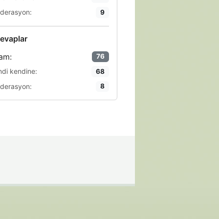
derasyon:
9
evaplar
am:
76
ndi kendine:
68
derasyon:
8