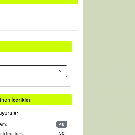
inen İçerikler
yurular
am:
48
ndi kendine:
39