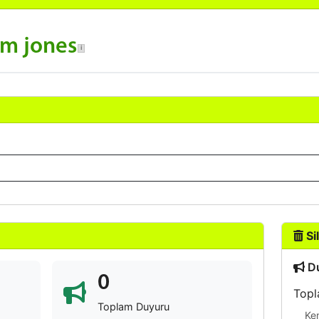
am jones
Sil
Du
0
Topl
Toplam Duyuru
Ke