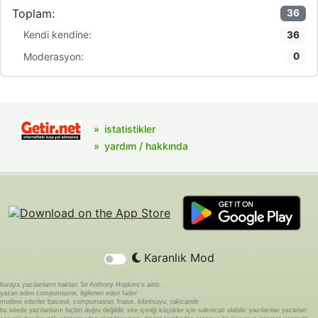
Toplam:
36
Kendi kendine:
36
Moderasyon:
0
istatistikler
yardım / hakkında
Karanlık Mod
buraya yazılanların hakları Sir Anthony Hopkins'e aittir.
yazan eden compumaster, ilgilenen eden fader
modere edenler basond, compumaster, fraise, kibritsuyu, rakicandir
bu sitede yazılanların hiçbiri doğru değildir. site içeriği küçükler için sakıncalı olabilir. yazılardan yazarları