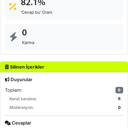
82.1%
'Cevap bu' Oranı
0
Karma
Silinen İçerikler
Duyurular
Toplam:
6
Kendi kendine:
6
Moderasyon:
0
Cevaplar