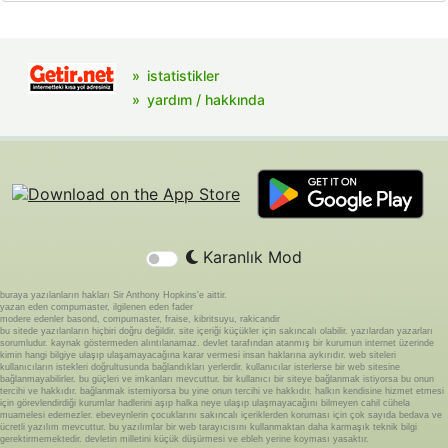
istatistikler
yardım / hakkında
Karanlık Mod
buraya yazılanların hakları Sir Anthony Hopkins'e aittir.
yazan eden compumaster, ilgilenen eden fader
modere edenler basond, compumaster, fraise, kibritsuyu, rakicandir
bu sitede yazılanların hiçbiri doğru değildir. site içeriği küçükler için sakıncalı olabilir. yazılardan yazarları
sorumludur. kaynak göstermeden alıntılanamaz. devlet tarafından atanmış bir kurumun internet üzerinde
kimin hangi bilgiye ulaşıp ulaşamayacağına karar vermesi insan haklarına aykırıdır. web siteleri
kullanıcıların istekleri doğrultusunda bağlandıkları yerlerdir. kullanıcılar isterlerse bir web sitesine
bağlanmayabilirler. bu güçleri ve imkanları mevcuttur. bir kullanıcı bir siteye bağlanmak istiyorsa bu onun
tercihi ve hakkıdır. bağlanmak istemiyorsa bu yine onun tercihi ve hakkıdır. halkın kendisine hizmet etmesi
için görevlendirdiği kurumlar hadlerini aşıp halka neye ulaşıp ulaşmayacağını bilmeyen cahil cühela
muamelesi edemezler. ebeveynlerin çocuklarını sakıncalı içeriklerden koruması için çok sayıda bedava ve
ücretli yazılım mevcuttur. bu yazılımlar bir web tarayıcısını kullanmaktan daha karmaşık teknik bilgi
gerektirmemektedir. devletin milletini küçük düşürmesi ve ebleh yerine koyması yasaktır.