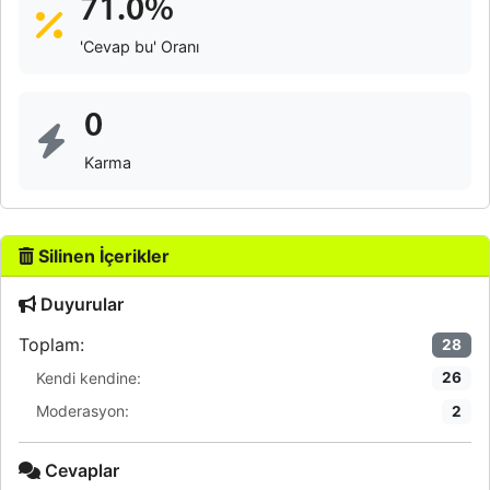
71.0%
'Cevap bu' Oranı
0
Karma
Silinen İçerikler
Duyurular
Toplam:
28
Kendi kendine:
26
Moderasyon:
2
Cevaplar