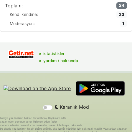
Toplam:
24
Kendi kendine:
23
Moderasyon:
1
istatistikler
yardım / hakkında
Karanlık Mod
buraya yazılanların hakları Sir Anthony Hopkins'e aittir.
yazan eden compumaster, ilgilenen eden fader
modere edenler basond, compumaster, fraise, kibritsuyu, rakicandir
bu sitede yazılanların hiçbiri doğru değildir. site içeriği küçükler için sakıncalı olabilir. yazılardan yazarları