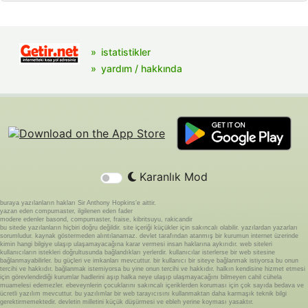
istatistikler
yardım / hakkında
Karanlık Mod
buraya yazılanların hakları Sir Anthony Hopkins'e aittir.
yazan eden compumaster, ilgilenen eden fader
modere edenler basond, compumaster, fraise, kibritsuyu, rakicandir
bu sitede yazılanların hiçbiri doğru değildir. site içeriği küçükler için sakıncalı olabilir. yazılardan yazarları
sorumludur. kaynak göstermeden alıntılanamaz. devlet tarafından atanmış bir kurumun internet üzerinde
kimin hangi bilgiye ulaşıp ulaşamayacağına karar vermesi insan haklarına aykırıdır. web siteleri
kullanıcıların istekleri doğrultusunda bağlandıkları yerlerdir. kullanıcılar isterlerse bir web sitesine
bağlanmayabilirler. bu güçleri ve imkanları mevcuttur. bir kullanıcı bir siteye bağlanmak istiyorsa bu onun
tercihi ve hakkıdır. bağlanmak istemiyorsa bu yine onun tercihi ve hakkıdır. halkın kendisine hizmet etmesi
için görevlendirdiği kurumlar hadlerini aşıp halka neye ulaşıp ulaşmayacağını bilmeyen cahil cühela
muamelesi edemezler. ebeveynlerin çocuklarını sakıncalı içeriklerden koruması için çok sayıda bedava ve
ücretli yazılım mevcuttur. bu yazılımlar bir web tarayıcısını kullanmaktan daha karmaşık teknik bilgi
gerektirmemektedir. devletin milletini küçük düşürmesi ve ebleh yerine koyması yasaktır.