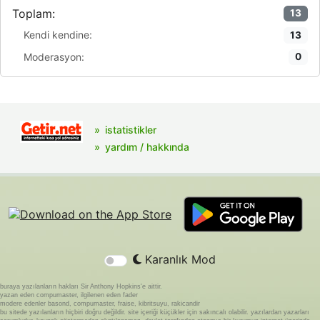
Toplam:
13
Kendi kendine:
13
Moderasyon:
0
istatistikler
yardım / hakkında
Karanlık Mod
buraya yazılanların hakları Sir Anthony Hopkins'e aittir.
yazan eden compumaster, ilgilenen eden fader
modere edenler basond, compumaster, fraise, kibritsuyu, rakicandir
bu sitede yazılanların hiçbiri doğru değildir. site içeriği küçükler için sakıncalı olabilir. yazılardan yazarları