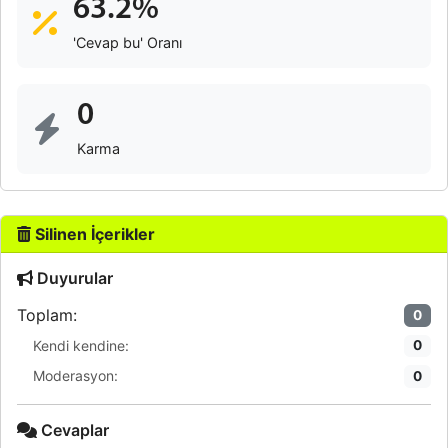
63.2%
'Cevap bu' Oranı
0
Karma
Silinen İçerikler
Duyurular
Toplam:
0
Kendi kendine:
0
Moderasyon:
0
Cevaplar