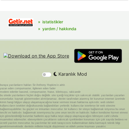
istatistikler
yardım / hakkında
Karanlık Mod
buraya yazılanların hakları Sir Anthony Hopkins'e aittir.
yazan eden compumaster, ilgilenen eden fader
modere edenler basond, compumaster, fraise, kibritsuyu, rakicandir
bu sitede yazılanların hiçbiri doğru değildir. site içeriği küçükler için sakıncalı olabilir. yazılardan yazarları
sorumludur. kaynak göstermeden alıntılanamaz. devlet tarafından atanmış bir kurumun internet üzerinde
kimin hangi bilgiye ulaşıp ulaşamayacağına karar vermesi insan haklarına aykırıdır. web siteleri
kullanıcıların istekleri doğrultusunda bağlandıkları yerlerdir. kullanıcılar isterlerse bir web sitesine
bağlanmayabilirler. bu güçleri ve imkanları mevcuttur. bir kullanıcı bir siteye bağlanmak istiyorsa bu onun
tercihi ve hakkıdır. bağlanmak istemiyorsa bu yine onun tercihi ve hakkıdır. halkın kendisine hizmet etmesi
için görevlendirdiği kurumlar hadlerini aşıp halka neye ulaşıp ulaşmayacağını bilmeyen cahil cühela
muamelesi edemezler. ebeveynlerin çocuklarını sakıncalı içeriklerden koruması için çok sayıda bedava ve
ücretli yazılım mevcuttur. bu yazılımlar bir web tarayıcısını kullanmaktan daha karmaşık teknik bilgi
gerektirmemektedir. devletin milletini küçük düşürmesi ve ebleh yerine koyması yasaktır.