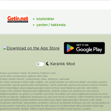
istatistikler
yardım / hakkında
Karanlık Mod
buraya yazılanların hakları Sir Anthony Hopkins'e aittir.
yazan eden compumaster, ilgilenen eden fader
modere edenler basond, compumaster, fraise, kibritsuyu, rakicandir
bu sitede yazılanların hiçbiri doğru değildir. site içeriği küçükler için sakıncalı olabilir. yazılardan yazarları
sorumludur. kaynak göstermeden alıntılanamaz. devlet tarafından atanmış bir kurumun internet üzerinde
kimin hangi bilgiye ulaşıp ulaşamayacağına karar vermesi insan haklarına aykırıdır. web siteleri
kullanıcıların istekleri doğrultusunda bağlandıkları yerlerdir. kullanıcılar isterlerse bir web sitesine
bağlanmayabilirler. bu güçleri ve imkanları mevcuttur. bir kullanıcı bir siteye bağlanmak istiyorsa bu onun
tercihi ve hakkıdır. bağlanmak istemiyorsa bu yine onun tercihi ve hakkıdır. halkın kendisine hizmet etmesi
için görevlendirdiği kurumlar hadlerini aşıp halka neye ulaşıp ulaşmayacağını bilmeyen cahil cühela
muamelesi edemezler. ebeveynlerin çocuklarını sakıncalı içeriklerden koruması için çok sayıda bedava ve
ücretli yazılım mevcuttur. bu yazılımlar bir web tarayıcısını kullanmaktan daha karmaşık teknik bilgi
gerektirmemektedir. devletin milletini küçük düşürmesi ve ebleh yerine koyması yasaktır.