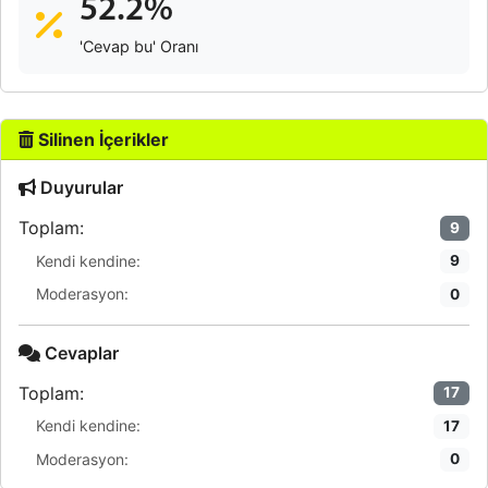
52.2%
'Cevap bu' Oranı
Silinen İçerikler
Duyurular
Toplam:
9
Kendi kendine:
9
Moderasyon:
0
Cevaplar
Toplam:
17
Kendi kendine:
17
Moderasyon:
0