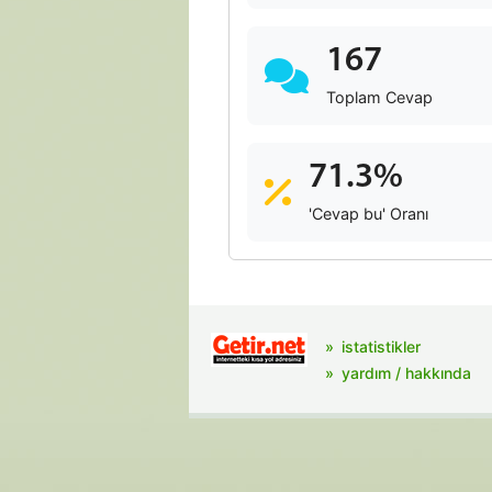
167
Toplam Cevap
71.3%
'Cevap bu' Oranı
istatistikler
yardım / hakkında