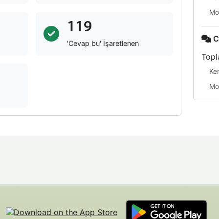
Mo
119
C
'Cevap bu' İşaretlenen
Topl
Ke
Mo