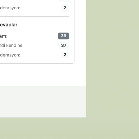
derasyon:
2
evaplar
am:
39
ndi kendine:
37
derasyon:
2