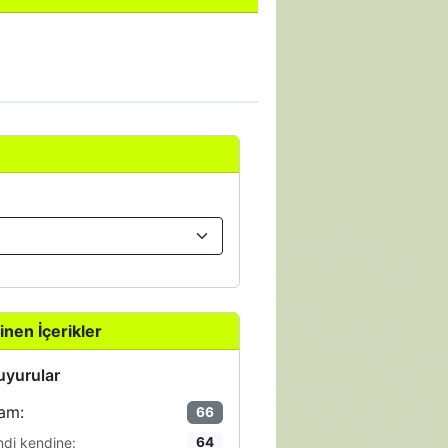
inen İçerikler
yurular
am:
66
ndi kendine:
64