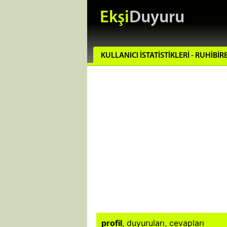
Ekşi
Duyuru
KULLANICI İSTATISTIKLERI - RUHIBI
profil
,
duyuruları
,
cevapları