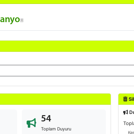
banyo
Sil
Du
54
Topl
Toplam Duyuru
Ke