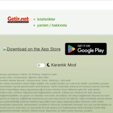
istatistikler
yardım / hakkında
Karanlık Mod
buraya yazılanların hakları Sir Anthony Hopkins'e aittir.
yazan eden compumaster, ilgilenen eden fader
modere edenler basond, compumaster, fraise, kibritsuyu, rakicandir
bu sitede yazılanların hiçbiri doğru değildir. site içeriği küçükler için sakıncalı olabilir. yazılardan yazarları
sorumludur. kaynak göstermeden alıntılanamaz. devlet tarafından atanmış bir kurumun internet üzerinde
kimin hangi bilgiye ulaşıp ulaşamayacağına karar vermesi insan haklarına aykırıdır. web siteleri
kullanıcıların istekleri doğrultusunda bağlandıkları yerlerdir. kullanıcılar isterlerse bir web sitesine
bağlanmayabilirler. bu güçleri ve imkanları mevcuttur. bir kullanıcı bir siteye bağlanmak istiyorsa bu onun
tercihi ve hakkıdır. bağlanmak istemiyorsa bu yine onun tercihi ve hakkıdır. halkın kendisine hizmet etmesi
için görevlendirdiği kurumlar hadlerini aşıp halka neye ulaşıp ulaşmayacağını bilmeyen cahil cühela
muamelesi edemezler. ebeveynlerin çocuklarını sakıncalı içeriklerden koruması için çok sayıda bedava ve
ücretli yazılım mevcuttur. bu yazılımlar bir web tarayıcısını kullanmaktan daha karmaşık teknik bilgi
gerektirmemektedir. devletin milletini küçük düşürmesi ve ebleh yerine koyması yasaktır.