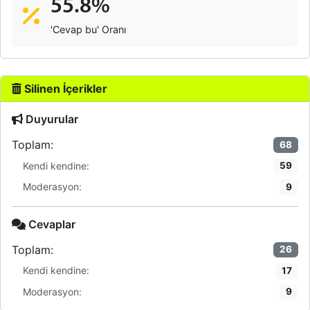
55.8%
'Cevap bu' Oranı
Silinen İçerikler
Duyurular
Toplam:
68
Kendi kendine:
59
Moderasyon:
9
Cevaplar
Toplam:
26
Kendi kendine:
17
Moderasyon:
9