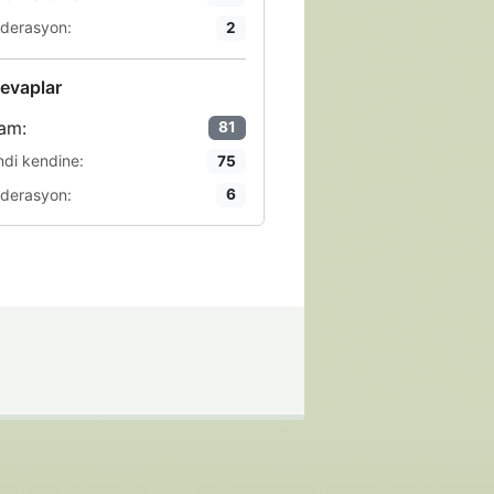
derasyon:
2
evaplar
am:
81
ndi kendine:
75
derasyon:
6