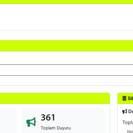
Sil
Du
361
Topl
Toplam Duyuru
Ke