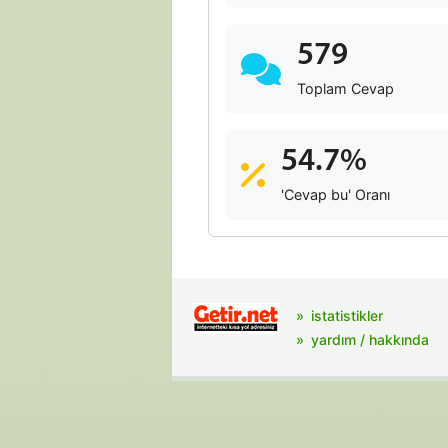
579
Toplam Cevap
54.7%
'Cevap bu' Oranı
istatistikler
yardım / hakkında