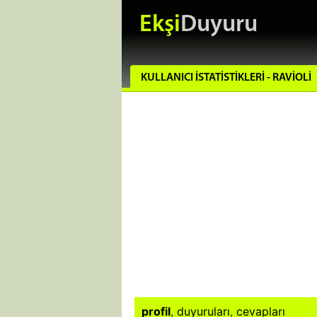
Ekşi
Duyuru
KULLANICI İSTATISTIKLERI - RAVIOLI
profil
,
duyuruları
,
cevapları