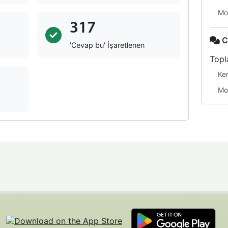
Mo
317
C
'Cevap bu' İşaretlenen
Topl
Ke
Mo