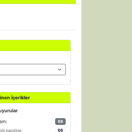
inen İçerikler
yurular
am:
68
ndi kendine:
66