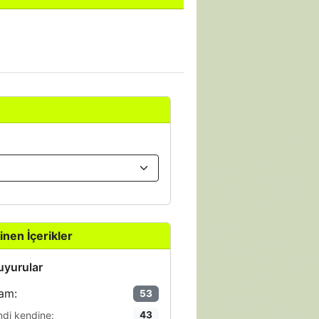
inen İçerikler
yurular
am:
53
ndi kendine:
43