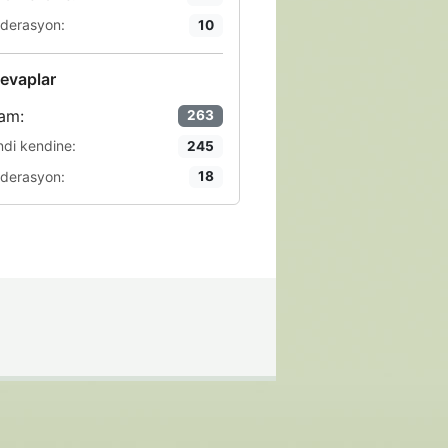
derasyon:
10
evaplar
am:
263
ndi kendine:
245
derasyon:
18