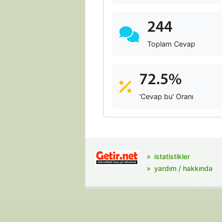
244
Toplam Cevap
72.5%
'Cevap bu' Oranı
istatistikler
yardım / hakkında