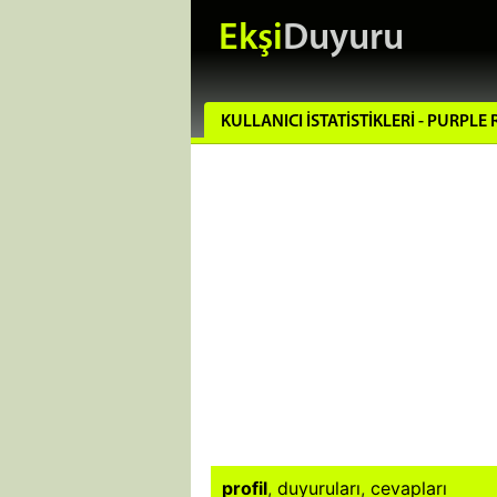
Ekşi
Duyuru
KULLANICI İSTATISTIKLERI - PURPLE 
profil
,
duyuruları
,
cevapları