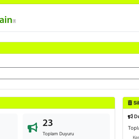
ain
Sil
Du
23
Topl
Toplam Duyuru
Ke