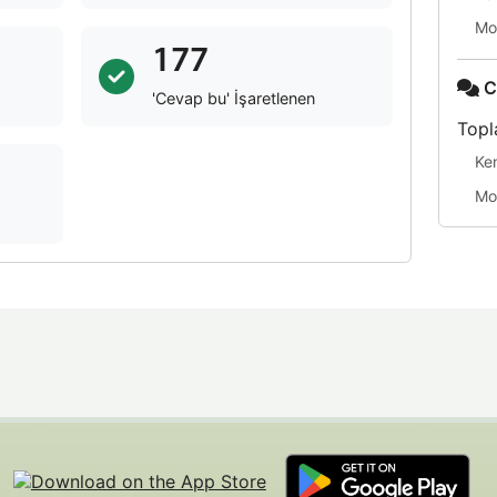
Mo
177
C
'Cevap bu' İşaretlenen
Topl
Ke
Mo