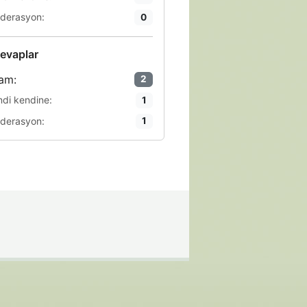
derasyon:
0
evaplar
am:
2
ndi kendine:
1
derasyon:
1