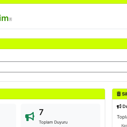
sim
Sil
Du
7
Topl
Toplam Duyuru
Ke