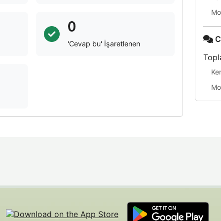
Mo
0
C
'Cevap bu' İşaretlenen
Topl
Ke
Mo