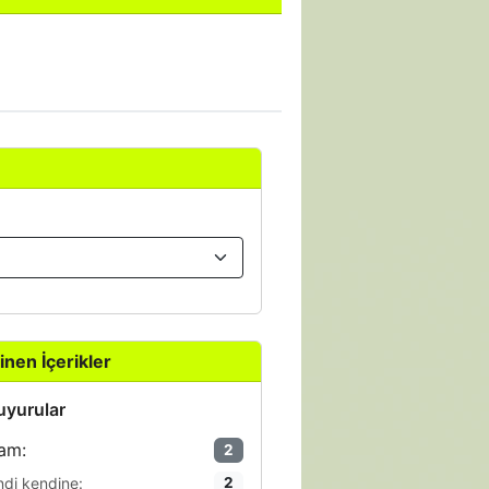
inen İçerikler
yurular
am:
2
ndi kendine:
2