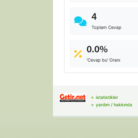
4
Toplam Cevap
0.0%
'Cevap bu' Oranı
istatistikler
yardım / hakkında