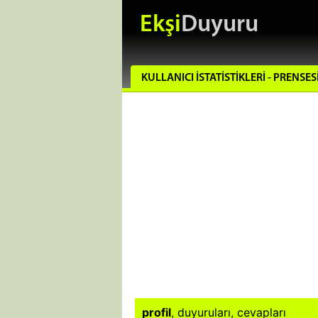
Ekşi
Duyuru
KULLANICI İSTATISTIKLERI - PRENSE
profil
,
duyuruları
,
cevapları