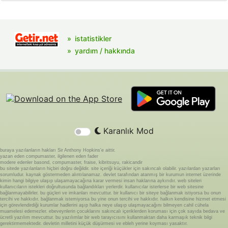
istatistikler
yardım / hakkında
Karanlık Mod
buraya yazılanların hakları Sir Anthony Hopkins'e aittir.
yazan eden compumaster, ilgilenen eden fader
modere edenler basond, compumaster, fraise, kibritsuyu, rakicandir
bu sitede yazılanların hiçbiri doğru değildir. site içeriği küçükler için sakıncalı olabilir. yazılardan yazarları
sorumludur. kaynak göstermeden alıntılanamaz. devlet tarafından atanmış bir kurumun internet üzerinde
kimin hangi bilgiye ulaşıp ulaşamayacağına karar vermesi insan haklarına aykırıdır. web siteleri
kullanıcıların istekleri doğrultusunda bağlandıkları yerlerdir. kullanıcılar isterlerse bir web sitesine
bağlanmayabilirler. bu güçleri ve imkanları mevcuttur. bir kullanıcı bir siteye bağlanmak istiyorsa bu onun
tercihi ve hakkıdır. bağlanmak istemiyorsa bu yine onun tercihi ve hakkıdır. halkın kendisine hizmet etmesi
için görevlendirdiği kurumlar hadlerini aşıp halka neye ulaşıp ulaşmayacağını bilmeyen cahil cühela
muamelesi edemezler. ebeveynlerin çocuklarını sakıncalı içeriklerden koruması için çok sayıda bedava ve
ücretli yazılım mevcuttur. bu yazılımlar bir web tarayıcısını kullanmaktan daha karmaşık teknik bilgi
gerektirmemektedir. devletin milletini küçük düşürmesi ve ebleh yerine koyması yasaktır.