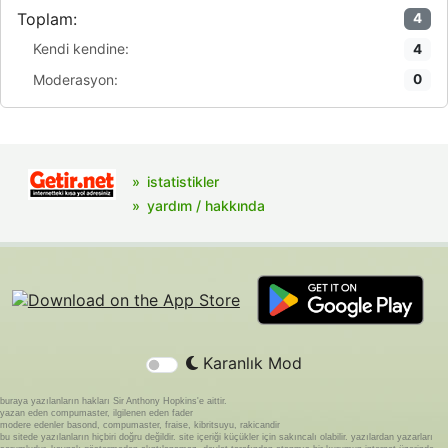
Toplam:
4
Kendi kendine:
4
Moderasyon:
0
istatistikler
yardım / hakkında
Karanlık Mod
buraya yazılanların hakları Sir Anthony Hopkins'e aittir.
yazan eden compumaster, ilgilenen eden fader
modere edenler basond, compumaster, fraise, kibritsuyu, rakicandir
bu sitede yazılanların hiçbiri doğru değildir. site içeriği küçükler için sakıncalı olabilir. yazılardan yazarları