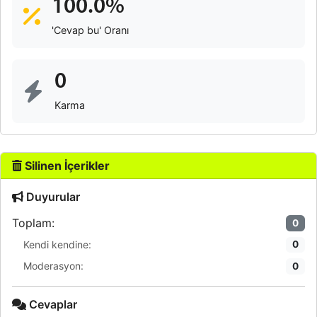
100.0%
'Cevap bu' Oranı
0
Karma
Silinen İçerikler
Duyurular
Toplam:
0
Kendi kendine:
0
Moderasyon:
0
Cevaplar