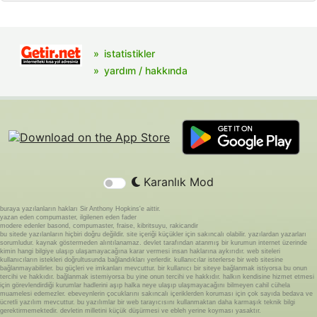
istatistikler
yardım / hakkında
Karanlık Mod
buraya yazılanların hakları Sir Anthony Hopkins'e aittir.
yazan eden compumaster, ilgilenen eden fader
modere edenler basond, compumaster, fraise, kibritsuyu, rakicandir
bu sitede yazılanların hiçbiri doğru değildir. site içeriği küçükler için sakıncalı olabilir. yazılardan yazarları
sorumludur. kaynak göstermeden alıntılanamaz. devlet tarafından atanmış bir kurumun internet üzerinde
kimin hangi bilgiye ulaşıp ulaşamayacağına karar vermesi insan haklarına aykırıdır. web siteleri
kullanıcıların istekleri doğrultusunda bağlandıkları yerlerdir. kullanıcılar isterlerse bir web sitesine
bağlanmayabilirler. bu güçleri ve imkanları mevcuttur. bir kullanıcı bir siteye bağlanmak istiyorsa bu onun
tercihi ve hakkıdır. bağlanmak istemiyorsa bu yine onun tercihi ve hakkıdır. halkın kendisine hizmet etmesi
için görevlendirdiği kurumlar hadlerini aşıp halka neye ulaşıp ulaşmayacağını bilmeyen cahil cühela
muamelesi edemezler. ebeveynlerin çocuklarını sakıncalı içeriklerden koruması için çok sayıda bedava ve
ücretli yazılım mevcuttur. bu yazılımlar bir web tarayıcısını kullanmaktan daha karmaşık teknik bilgi
gerektirmemektedir. devletin milletini küçük düşürmesi ve ebleh yerine koyması yasaktır.