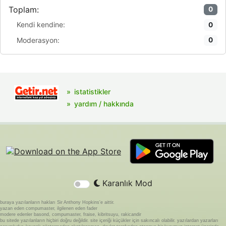
Toplam:
0
Kendi kendine:
0
Moderasyon:
0
istatistikler
yardım / hakkında
Karanlık Mod
buraya yazılanların hakları Sir Anthony Hopkins'e aittir.
yazan eden compumaster, ilgilenen eden fader
modere edenler basond, compumaster, fraise, kibritsuyu, rakicandir
bu sitede yazılanların hiçbiri doğru değildir. site içeriği küçükler için sakıncalı olabilir. yazılardan yazarları