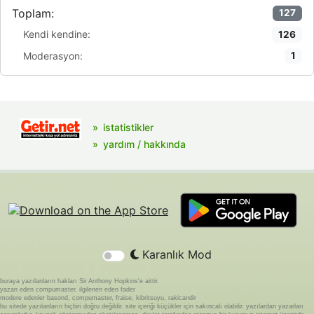
Toplam:
127
Kendi kendine:
126
Moderasyon:
1
istatistikler
yardım / hakkında
Karanlık Mod
buraya yazılanların hakları Sir Anthony Hopkins'e aittir.
yazan eden compumaster, ilgilenen eden fader
modere edenler basond, compumaster, fraise, kibritsuyu, rakicandir
bu sitede yazılanların hiçbiri doğru değildir. site içeriği küçükler için sakıncalı olabilir. yazılardan yazarları