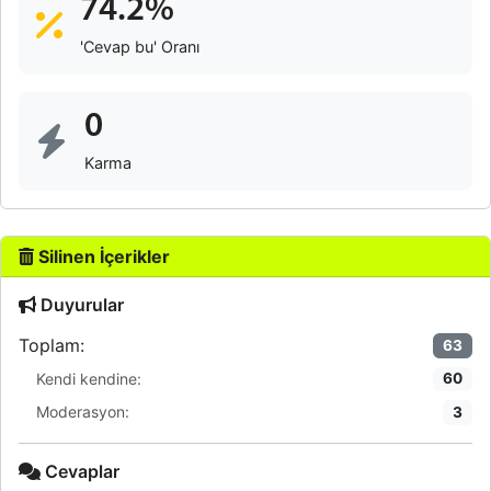
74.2%
'Cevap bu' Oranı
0
Karma
Silinen İçerikler
Duyurular
Toplam:
63
Kendi kendine:
60
Moderasyon:
3
Cevaplar