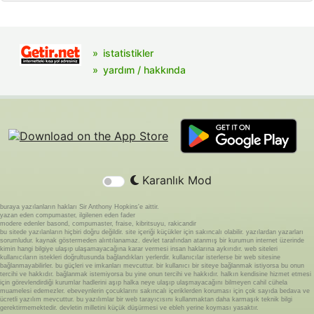
istatistikler
yardım / hakkında
Karanlık Mod
buraya yazılanların hakları Sir Anthony Hopkins'e aittir.
yazan eden compumaster, ilgilenen eden fader
modere edenler basond, compumaster, fraise, kibritsuyu, rakicandir
bu sitede yazılanların hiçbiri doğru değildir. site içeriği küçükler için sakıncalı olabilir. yazılardan yazarları
sorumludur. kaynak göstermeden alıntılanamaz. devlet tarafından atanmış bir kurumun internet üzerinde
kimin hangi bilgiye ulaşıp ulaşamayacağına karar vermesi insan haklarına aykırıdır. web siteleri
kullanıcıların istekleri doğrultusunda bağlandıkları yerlerdir. kullanıcılar isterlerse bir web sitesine
bağlanmayabilirler. bu güçleri ve imkanları mevcuttur. bir kullanıcı bir siteye bağlanmak istiyorsa bu onun
tercihi ve hakkıdır. bağlanmak istemiyorsa bu yine onun tercihi ve hakkıdır. halkın kendisine hizmet etmesi
için görevlendirdiği kurumlar hadlerini aşıp halka neye ulaşıp ulaşmayacağını bilmeyen cahil cühela
muamelesi edemezler. ebeveynlerin çocuklarını sakıncalı içeriklerden koruması için çok sayıda bedava ve
ücretli yazılım mevcuttur. bu yazılımlar bir web tarayıcısını kullanmaktan daha karmaşık teknik bilgi
gerektirmemektedir. devletin milletini küçük düşürmesi ve ebleh yerine koyması yasaktır.