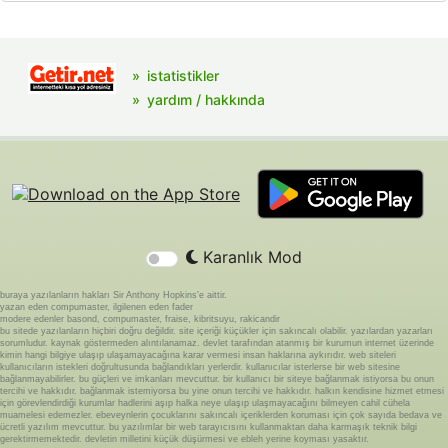
istatistikler
yardım / hakkında
Karanlık Mod
buraya yazılanların hakları Sir Anthony Hopkins'e aittir.
yazan eden compumaster, ilgilenen eden fader
modere edenler basond, compumaster, fraise, kibritsuyu, rakicandir
bu sitede yazılanların hiçbiri doğru değildir. site içeriği küçükler için sakıncalı olabilir. yazılardan yazarları
sorumludur. kaynak göstermeden alıntılanamaz. devlet tarafından atanmış bir kurumun internet üzerinde
kimin hangi bilgiye ulaşıp ulaşamayacağına karar vermesi insan haklarına aykırıdır. web siteleri
kullanıcıların istekleri doğrultusunda bağlandıkları yerlerdir. kullanıcılar isterlerse bir web sitesine
bağlanmayabilirler. bu güçleri ve imkanları mevcuttur. bir kullanıcı bir siteye bağlanmak istiyorsa bu onun
tercihi ve hakkıdır. bağlanmak istemiyorsa bu yine onun tercihi ve hakkıdır. halkın kendisine hizmet etmesi
için görevlendirdiği kurumlar hadlerini aşıp halka neye ulaşıp ulaşmayacağını bilmeyen cahil cühela
muamelesi edemezler. ebeveynlerin çocuklarını sakıncalı içeriklerden koruması için çok sayıda bedava ve
ücretli yazılım mevcuttur. bu yazılımlar bir web tarayıcısını kullanmaktan daha karmaşık teknik bilgi
gerektirmemektedir. devletin milletini küçük düşürmesi ve ebleh yerine koyması yasaktır.