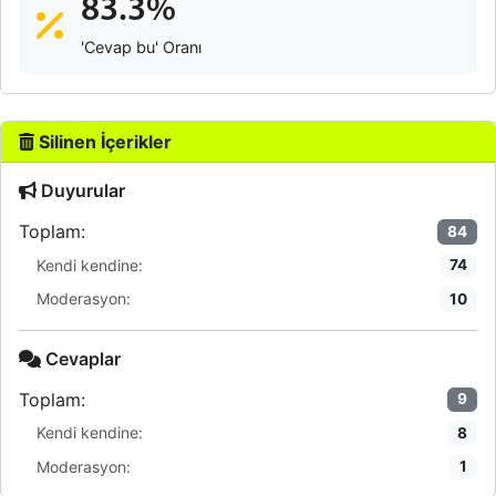
83.3%
'Cevap bu' Oranı
Silinen İçerikler
Duyurular
Toplam:
84
Kendi kendine:
74
Moderasyon:
10
Cevaplar
Toplam:
9
Kendi kendine:
8
Moderasyon:
1