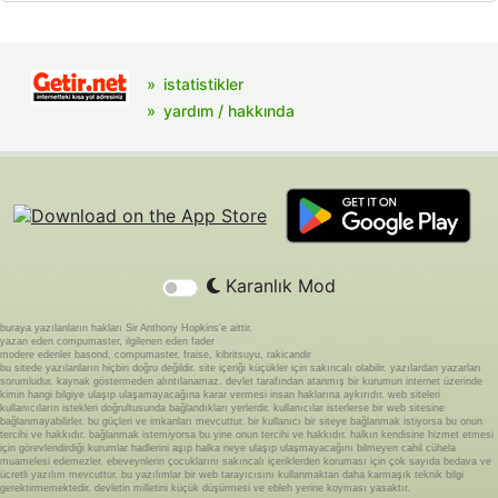
istatistikler
yardım / hakkında
Karanlık Mod
buraya yazılanların hakları Sir Anthony Hopkins'e aittir.
yazan eden compumaster, ilgilenen eden fader
modere edenler basond, compumaster, fraise, kibritsuyu, rakicandir
bu sitede yazılanların hiçbiri doğru değildir. site içeriği küçükler için sakıncalı olabilir. yazılardan yazarları
sorumludur. kaynak göstermeden alıntılanamaz. devlet tarafından atanmış bir kurumun internet üzerinde
kimin hangi bilgiye ulaşıp ulaşamayacağına karar vermesi insan haklarına aykırıdır. web siteleri
kullanıcıların istekleri doğrultusunda bağlandıkları yerlerdir. kullanıcılar isterlerse bir web sitesine
bağlanmayabilirler. bu güçleri ve imkanları mevcuttur. bir kullanıcı bir siteye bağlanmak istiyorsa bu onun
tercihi ve hakkıdır. bağlanmak istemiyorsa bu yine onun tercihi ve hakkıdır. halkın kendisine hizmet etmesi
için görevlendirdiği kurumlar hadlerini aşıp halka neye ulaşıp ulaşmayacağını bilmeyen cahil cühela
muamelesi edemezler. ebeveynlerin çocuklarını sakıncalı içeriklerden koruması için çok sayıda bedava ve
ücretli yazılım mevcuttur. bu yazılımlar bir web tarayıcısını kullanmaktan daha karmaşık teknik bilgi
gerektirmemektedir. devletin milletini küçük düşürmesi ve ebleh yerine koyması yasaktır.