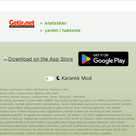
istatistikler
yardım / hakkında
Karanlık Mod
buraya yazılanların hakları Sir Anthony Hopkins'e aittir.
yazan eden compumaster, ilgilenen eden fader
modere edenler basond, compumaster, fraise, kibritsuyu, rakicandir
bu sitede yazılanların hiçbiri doğru değildir. site içeriği küçükler için sakıncalı olabilir. yazılardan yazarları
sorumludur. kaynak göstermeden alıntılanamaz. devlet tarafından atanmış bir kurumun internet üzerinde
kimin hangi bilgiye ulaşıp ulaşamayacağına karar vermesi insan haklarına aykırıdır. web siteleri
kullanıcıların istekleri doğrultusunda bağlandıkları yerlerdir. kullanıcılar isterlerse bir web sitesine
bağlanmayabilirler. bu güçleri ve imkanları mevcuttur. bir kullanıcı bir siteye bağlanmak istiyorsa bu onun
tercihi ve hakkıdır. bağlanmak istemiyorsa bu yine onun tercihi ve hakkıdır. halkın kendisine hizmet etmesi
için görevlendirdiği kurumlar hadlerini aşıp halka neye ulaşıp ulaşmayacağını bilmeyen cahil cühela
muamelesi edemezler. ebeveynlerin çocuklarını sakıncalı içeriklerden koruması için çok sayıda bedava ve
ücretli yazılım mevcuttur. bu yazılımlar bir web tarayıcısını kullanmaktan daha karmaşık teknik bilgi
gerektirmemektedir. devletin milletini küçük düşürmesi ve ebleh yerine koyması yasaktır.