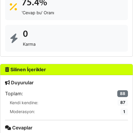
75.4%
'Cevap bu' Oranı
0
Karma
Silinen İçerikler
Duyurular
Toplam:
88
Kendi kendine:
87
Moderasyon:
1
Cevaplar