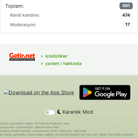
Toplam:
491
Kendi kendine:
474
Moderasyon:
17
istatistikler
yardım / hakkında
Karanlık Mod
buraya yazılanların hakları Sir Anthony Hopkins'e aittir.
yazan eden compumaster, ilgilenen eden fader
modere edenler basond, compumaster, fraise, kibritsuyu, rakicandir
bu sitede yazılanların hiçbiri doğru değildir. site içeriği küçükler için sakıncalı olabilir. yazılardan yazarları