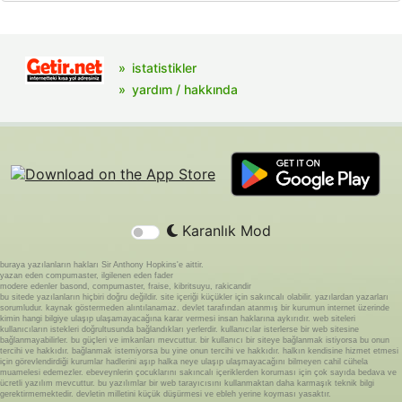
istatistikler
yardım / hakkında
Karanlık Mod
buraya yazılanların hakları Sir Anthony Hopkins'e aittir.
yazan eden compumaster, ilgilenen eden fader
modere edenler basond, compumaster, fraise, kibritsuyu, rakicandir
bu sitede yazılanların hiçbiri doğru değildir. site içeriği küçükler için sakıncalı olabilir. yazılardan yazarları
sorumludur. kaynak göstermeden alıntılanamaz. devlet tarafından atanmış bir kurumun internet üzerinde
kimin hangi bilgiye ulaşıp ulaşamayacağına karar vermesi insan haklarına aykırıdır. web siteleri
kullanıcıların istekleri doğrultusunda bağlandıkları yerlerdir. kullanıcılar isterlerse bir web sitesine
bağlanmayabilirler. bu güçleri ve imkanları mevcuttur. bir kullanıcı bir siteye bağlanmak istiyorsa bu onun
tercihi ve hakkıdır. bağlanmak istemiyorsa bu yine onun tercihi ve hakkıdır. halkın kendisine hizmet etmesi
için görevlendirdiği kurumlar hadlerini aşıp halka neye ulaşıp ulaşmayacağını bilmeyen cahil cühela
muamelesi edemezler. ebeveynlerin çocuklarını sakıncalı içeriklerden koruması için çok sayıda bedava ve
ücretli yazılım mevcuttur. bu yazılımlar bir web tarayıcısını kullanmaktan daha karmaşık teknik bilgi
gerektirmemektedir. devletin milletini küçük düşürmesi ve ebleh yerine koyması yasaktır.