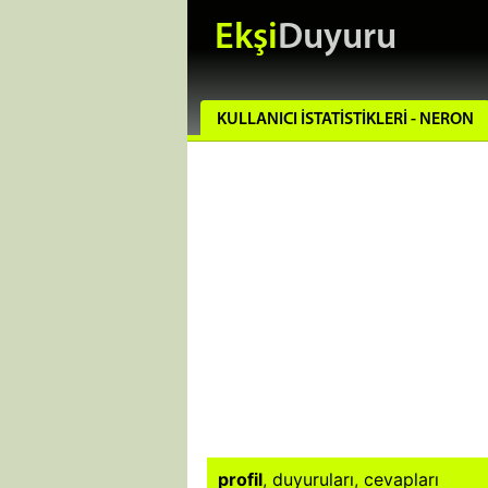
Ekşi
Duyuru
KULLANICI İSTATISTIKLERI - NERON
profil
,
duyuruları
,
cevapları