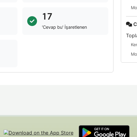
Mo
17
C
'Cevap bu' İşaretlenen
Topl
Ke
Mo