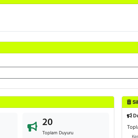
Sil
Du
20
Topl
Toplam Duyuru
Ke