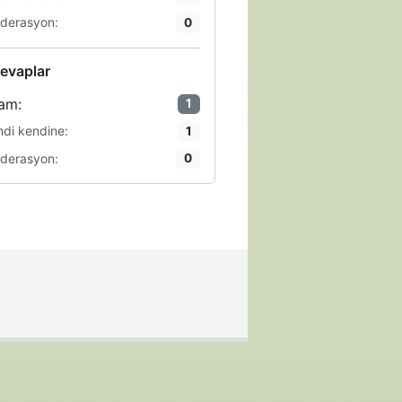
derasyon:
0
evaplar
am:
1
ndi kendine:
1
derasyon:
0