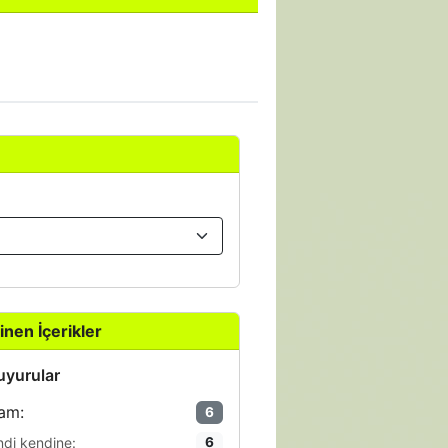
inen İçerikler
yurular
am:
6
ndi kendine:
6