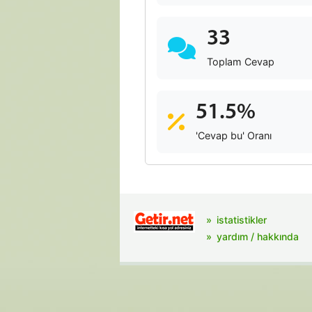
33
Toplam Cevap
51.5%
'Cevap bu' Oranı
istatistikler
yardım / hakkında