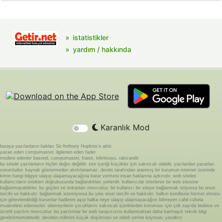
istatistikler
yardım / hakkında
Karanlık Mod
buraya yazılanların hakları Sir Anthony Hopkins'e aittir.
yazan eden compumaster, ilgilenen eden fader
modere edenler basond, compumaster, fraise, kibritsuyu, rakicandir
bu sitede yazılanların hiçbiri doğru değildir. site içeriği küçükler için sakıncalı olabilir. yazılardan yazarları
sorumludur. kaynak göstermeden alıntılanamaz. devlet tarafından atanmış bir kurumun internet üzerinde
kimin hangi bilgiye ulaşıp ulaşamayacağına karar vermesi insan haklarına aykırıdır. web siteleri
kullanıcıların istekleri doğrultusunda bağlandıkları yerlerdir. kullanıcılar isterlerse bir web sitesine
bağlanmayabilirler. bu güçleri ve imkanları mevcuttur. bir kullanıcı bir siteye bağlanmak istiyorsa bu onun
tercihi ve hakkıdır. bağlanmak istemiyorsa bu yine onun tercihi ve hakkıdır. halkın kendisine hizmet etmesi
için görevlendirdiği kurumlar hadlerini aşıp halka neye ulaşıp ulaşmayacağını bilmeyen cahil cühela
muamelesi edemezler. ebeveynlerin çocuklarını sakıncalı içeriklerden koruması için çok sayıda bedava ve
ücretli yazılım mevcuttur. bu yazılımlar bir web tarayıcısını kullanmaktan daha karmaşık teknik bilgi
gerektirmemektedir. devletin milletini küçük düşürmesi ve ebleh yerine koyması yasaktır.